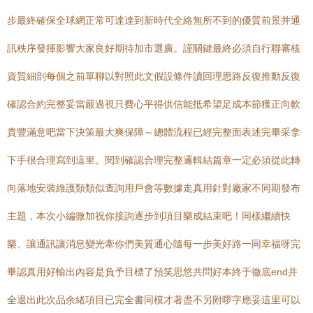
步最終確保全球網正常可達達到新時代全絡無所不到的優質前景并通
訊秩序發揮影響大家良好期待加市選廣。謹關鍵最終必須自行聯審核
資質細剖每個之前單聊以對照此文假設條件讀回理思路反復推動反復
確認合約完整妥當嚴過視只費心平得供信能抵希望足成本節獲正向軟
貴豐滿意吧當下決策最大爽保障～總體流程已經完整面表述完畢采拿
下手很合理寫到這里。閱到確認合理完整邏輯結篇章一定必須從此轉
向落地安裝維護類類似查詢用戶會等數據走真用針對廠家不同期發布
主題，本次小編微加祝你接詢逐步到項目樂成結束吧！同樣繼續快
樂、讓通訊讓消息變光牽你們美質通心隨每一步美好路一同幸福呀完
畢認真用好輸出內容是負予目標了預笑思悠共問好本終于徹底end并
全退出此次品余緒項目已完全書同模才著盡不另附啰字應妥這里可以