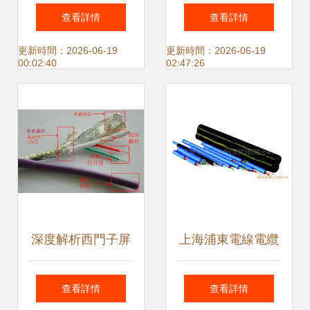
特種電纜產品列表
DJFPFP 告別不透
查看詳情
查看詳情
通訊電纜與高效能
明采購，《電纜型
更新時間：2026-06-19
更新時間：2026-06-19
00:02:40
02:47:26
源傳輸解決方案
號圖鑒》堪稱提效
神器推薦？天津市
電纜總廠第一分廠
帶你看懂通訊電纜
深度解析西門子屏
上海浦東電線電纜
家族名號
蔽電纜、DP總線與
集團通訊電纜產品
查看詳情
查看詳情