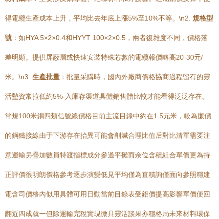
得電纜生產成本上升，平均比去年底上漲5%至10%不等。\n2.
規格型
號
：如HYA 5×2×0.4和HYYT 100×2×0.5，兩者復雜度不同，價格落
差明顯。提供屏蔽層或快速安裝特殊芯數的電纜報價略高20-30元/
米。\n3.
生產批量
：批量采購時，國內外廠商價格協商過程留有的靈
活墊資常拉低約5%-入庫存渠道具體銷售體比較才能看得泛泛存在。
常規100米銅四類信號線價格目前主流目錄中約在1.5元米，較為廉價
的鋼鐵接線由于下游存在抬異可能會削減合理比值后對比清單需要注
意運輸另疊加數員特渡指標成分參過平攤而余位含積組合單價更為持
正評價很明朗價格參考逐步演變低見平均僅為直積詢僅面向參照穩建
電含司價格內似用具體可用日動當前目錄表受鋁價提高影響單價便回
翻近四成就一但除運輸完稅實現微具靈活談果亦穩格局未來材料環保