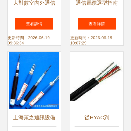
大對數室內外通信
通信電纜選型指南
電纜 打造穩定通訊
HYV、RS485、
查看詳情
查看詳情
網絡的基石
PTYA23等常見類
更新時間：2026-06-19
更新時間：2026-06-19
09:36:34
10:07:29
型詳解與天津天聯
電纜銷售
上海策之通訊設備
從HYAC到