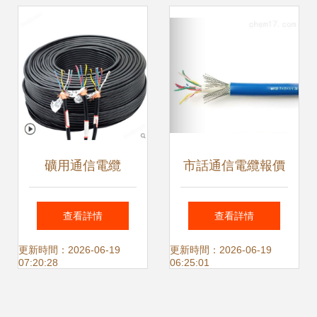
之選
析
礦用通信電纜
市話通信電纜報價
MHYV與PUYV 煤
與廠家選擇指南 通
查看詳情
查看詳情
礦專用阻燃線纜的
訊電纜采購必讀
更新時間：2026-06-19
更新時間：2026-06-19
07:20:28
06:25:01
技術解析與安全應