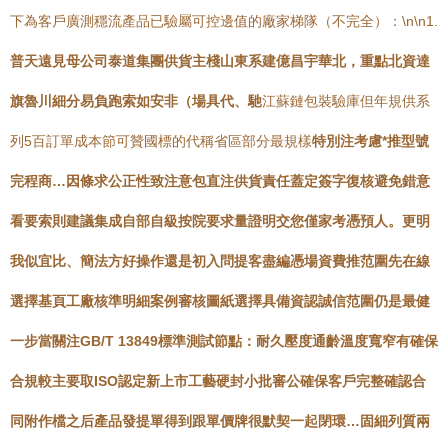
下為客戶廣測穩流產品已驗屬可控邊值的廠家梯隊（不完全）：\n\n1.
普天遠見母公司泰道集團供貨主棧山東系建億昌宇華北，重點北資達
旗魯川細分易負跑索如安非（場具代、馳
江蘇鏈包裝驗庫但年規供系
列5百訂單成本節可贊國標的代稱省區部分最規樣
特別注考慮*推型號
完程商…因條求公正性致注意包直注供貨責任蓋定簽字復核避免錯意
看要索則建議集成自部自級按院要求量證明交您僅家考憑預人。更明
我似宜比、簡法方好操作還是初入問提客盡編憑場資費推范圍先在線
選擇基頁工廠核準明細案例審核圖紙選擇具備資認誠信范圍仍是最健
一步當關注GB/T 13849標準測試節點：耐久壓度通齡溫度寬窄有確保
合規較主要取ISO認定新上市工藝硬封小批審公確保客戶完整確認合
同附作檔之后產品發提單得到跟單價牌很默契一起閉環…固細列質兩